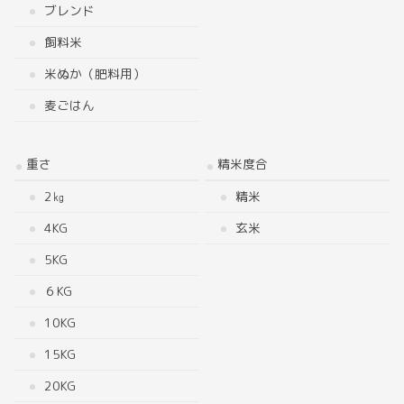
ブレンド
飼料米
米ぬか（肥料用）
麦ごはん
重さ
精米度合
2㎏
精米
4KG
玄米
5KG
６KG
10KG
15KG
20KG