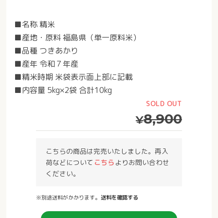
■名称 精米
■産地・原料 福島県（単一原料米）
■品種 つきあかり
■産年 令和７年産
■精米時期 米袋表示面上部に記載
■内容量 5kg×2袋 合計10kg
SOLD OUT
8,900
¥
こちらの商品は完売いたしました。再入
荷などについて
こちら
よりお問い合わせ
ください。
※別途送料がかかります。
送料を確認する