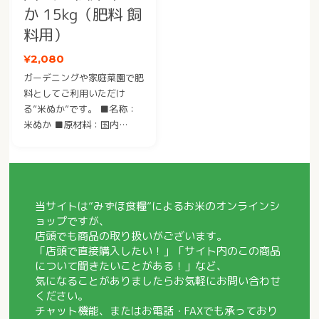
か 15kg（肥料 飼
料用）
¥2,080
ガーデニングや家庭菜園で肥
料としてご利用いただけ
る”米ぬか”です。 ■名称：
米ぬか ■原材料：国内…
当サイトは”
みずほ食糧
”によるお米のオンラインシ
ョップですが、
店頭でも商品の取り扱いがございます。
「店頭で直接購入したい！」「サイト内のこの商品
について聞きたいことがある！」など、
気になることがありましたらお気軽にお問い合わせ
ください。
チャット機能、またはお電話・FAXでも承っており