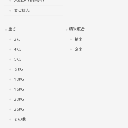
米ぬか（肥料用）
麦ごはん
重さ
精米度合
2㎏
精米
4KG
玄米
5KG
６KG
10KG
15KG
20KG
25KG
その他