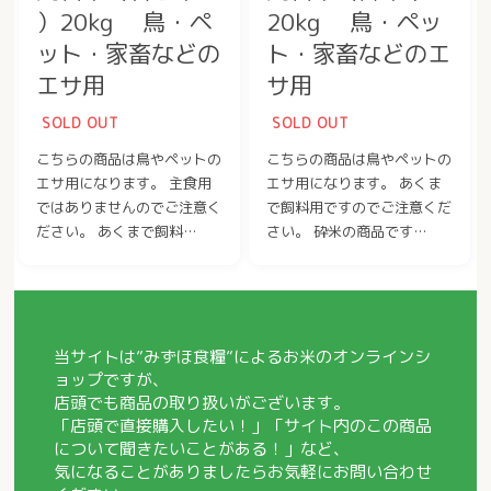
）20kg 鳥・ペ
20kg 鳥・ペッ
ット・家畜などの
ト・家畜などのエ
エサ用
サ用
SOLD OUT
SOLD OUT
こちらの商品は鳥やペットの
こちらの商品は鳥やペットの
エサ用になります。 主食用
エサ用になります。 あくま
ではありませんのでご注意く
で飼料用ですのでご注意くだ
ださい。 あくまで飼料…
さい。 砕米の商品です…
当サイトは”
みずほ食糧
”によるお米のオンラインシ
ョップですが、
店頭でも商品の取り扱いがございます。
「店頭で直接購入したい！」「サイト内のこの商品
について聞きたいことがある！」など、
気になることがありましたらお気軽にお問い合わせ