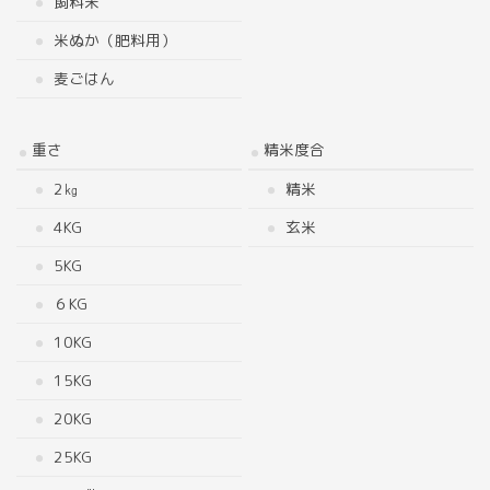
飼料米
米ぬか（肥料用）
麦ごはん
重さ
精米度合
2㎏
精米
4KG
玄米
5KG
６KG
10KG
15KG
20KG
25KG