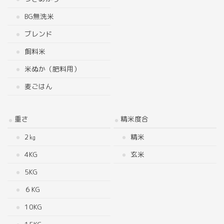
BG無洗米
ブレンド
飼料米
米ぬか（肥料用）
麦ごはん
重さ
精米度合
2㎏
精米
4KG
玄米
5KG
６KG
10KG