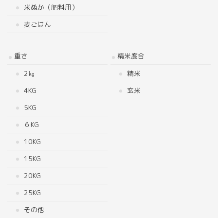
米ぬか（肥料用）
麦ごはん
重さ
精米度合
2㎏
精米
4KG
玄米
5KG
６KG
10KG
15KG
20KG
25KG
その他