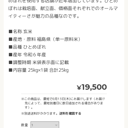
めぼれを使用する店舗が近年増加しています。ひとめ
ぼれは栽培面、献立面、価格面それぞれでのオールマ
イティーさが魅力の品種なのです。
■名称 玄米
■産地・原料 福島県（単一原料米）
■品種 ひとめぼれ
■産年 令和６年産
■調整時期 米袋表示面に記載
■内容量 25kg×1袋 合計25kg
19,500
¥
※この商品は、最短で8月13日(木)にお届けします（お届け
先によって、最短到着日に数日追加される場合がありま
す）。
※別途送料がかかります。
送料を確認する
数量