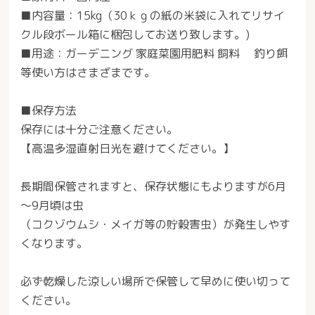
■内容量：15kg（30ｋｇの紙の米袋に入れてリサイ
クル段ボール箱に梱包してお送り致します。)
■用途：ガーデニング 家庭菜園用肥料 飼料 釣り餌
等使い方はさまざまです。
■保存方法
保存には十分ご注意ください。
【高温多湿直射日光を避けてください。】
長期間保管されますと、保存状態にもよりますが6月
～9月頃は虫
（コクゾウムシ・メイガ等の貯穀害虫）が発生しやす
くなります。
必ず乾燥した涼しい場所で保管して早めに使い切って
ください。