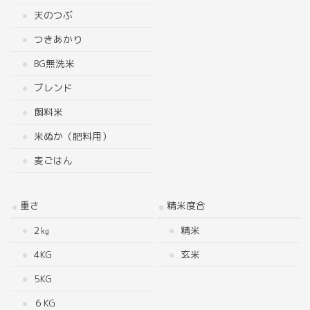
天のつぶ
つきあかり
BG無洗米
ブレンド
飼料米
米ぬか（肥料用）
麦ごはん
重さ
精米度合
2㎏
精米
4KG
玄米
5KG
６KG