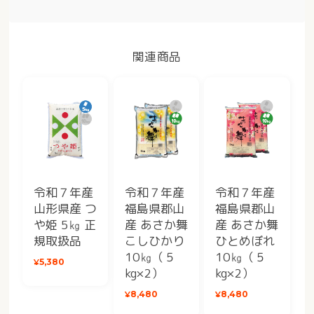
関連商品
令和７年産
令和７年産
令和７年産
山形県産 つ
福島県郡山
福島県郡山
や姫 5㎏ 正
産 あさか舞
産 あさか舞
規取扱品
こしひかり
ひとめぼれ
10㎏（５
10㎏（５
¥5,380
kg×2）
kg×2）
¥8,480
¥8,480