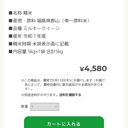
■名称 精米
■産地・原料 福島県郡山（単一原料米）
■品種 ミルキークイーン
■産年 令和７年産
■精米時期 米袋表示面に記載
■内容量 5kg×1袋 合計5kg
4,580
¥
※この商品は、最短で8月13日(木)にお届けします（お届け
先によって、最短到着日に数日追加される場合がありま
す）。
※別途送料がかかります。
送料を確認する
数量
カートに入れる