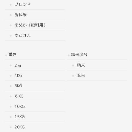
ブレンド
飼料米
米ぬか（肥料用）
麦ごはん
重さ
精米度合
2㎏
精米
4KG
玄米
5KG
６KG
10KG
15KG
20KG