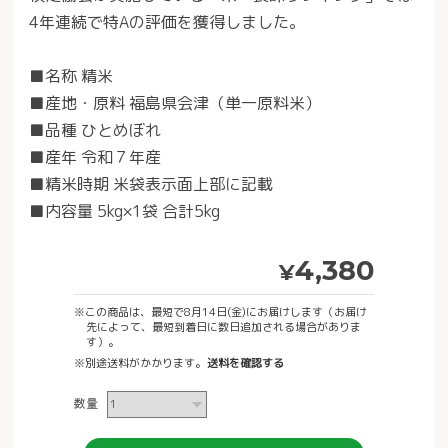
4年連続で特Aの評価を獲得しました。
■名称 精米
■産地・原料 福島県会津（単一原料米）
■品種 ひとめぼれ
■産年 令和７年産
■精米時期 米袋表示面上部に記載
■内容量 5kg×1袋 合計5kg
4,380
¥
※この商品は、最短で8月14日(金)にお届けします（お届け
先によって、最短到着日に数日追加される場合がありま
す）。
※別途送料がかかります。
送料を確認する
数量