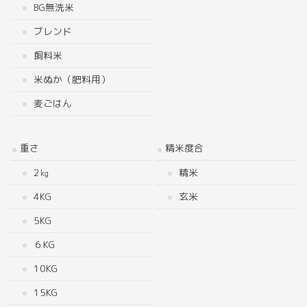
BG無洗米
ブレンド
飼料米
米ぬか（肥料用）
麦ごはん
重さ
精米度合
2㎏
精米
4KG
玄米
5KG
６KG
10KG
15KG