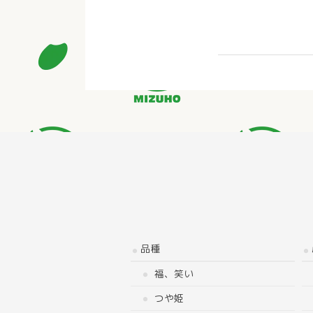
品種
福、笑い
つや姫