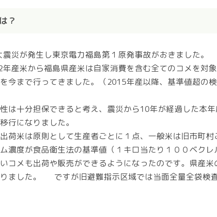
は？
本大震災が発生し東京電力福島第１原発事故がおきました。
12年産米から福島県産米は自家消費を含む全てのコメを対
を今まで行ってきました。（2015年産以降、基準値超の
性は十分担保できると考え、震災から10年が経過した本年
移行になりました。
出荷米は原則として生産者ごとに１点、一般米は旧市町村
ム濃度が食品衛生法の基準値（１キロ当たり１００ベクレ
いコメも出荷や販売ができるようになったのです。県産米
わりました。 ですが旧避難指示区域では当面全量全袋検