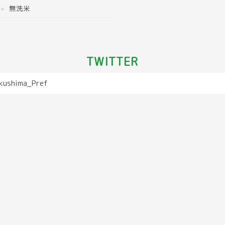
無洗米
TWITTER
kushima_Pref