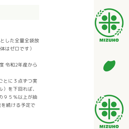
象とした全量全袋放
検体はゼロです）
度 令和2年産から
ごとに３点ずつ実
ル）を下回れば、
の９５％以上が抽
査を続ける予定で