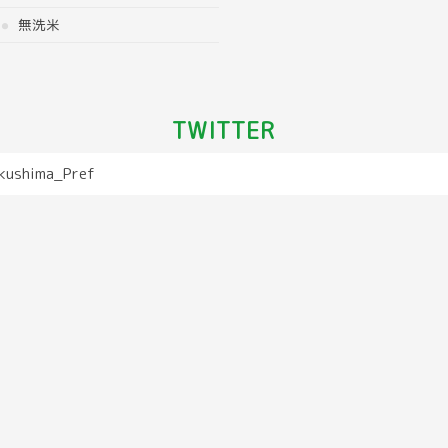
無洗米
TWITTER
kushima_Pref