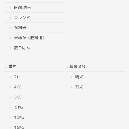
BG無洗米
ブレンド
飼料米
米ぬか（肥料用）
麦ごはん
重さ
精米度合
2㎏
精米
4KG
玄米
5KG
６KG
10KG
15KG