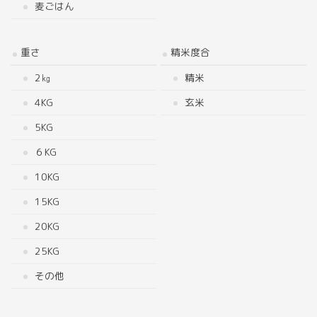
麦ごはん
重さ
精米度合
2㎏
精米
4KG
玄米
5KG
６KG
10KG
15KG
20KG
25KG
その他