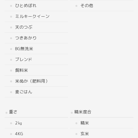
ひとめぼれ
その他
ミルキークイーン
天のつぶ
つきあかり
BG無洗米
ブレンド
飼料米
米ぬか（肥料用）
麦ごはん
重さ
精米度合
2㎏
精米
4KG
玄米