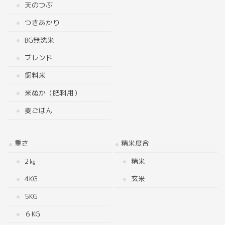
天のつぶ
つきあかり
BG無洗米
ブレンド
飼料米
米ぬか（肥料用）
麦ごはん
重さ
精米度合
2㎏
精米
4KG
玄米
5KG
６KG