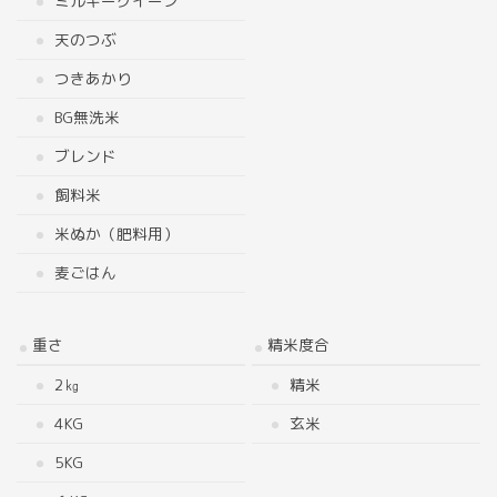
ミルキークイーン
天のつぶ
つきあかり
BG無洗米
ブレンド
飼料米
米ぬか（肥料用）
麦ごはん
重さ
精米度合
2㎏
精米
4KG
玄米
5KG