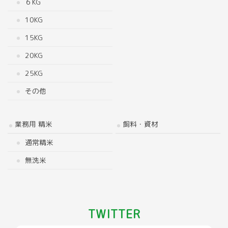
６KG
10KG
15KG
20KG
25KG
その他
業務用 精米
飼料・資材
通常精米
無洗米
TWITTER