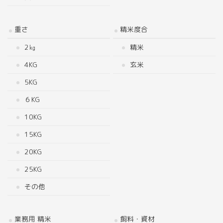
重さ
精米度合
2㎏
精米
4KG
玄米
5KG
６KG
10KG
15KG
20KG
25KG
その他
業務用 精米
飼料・資材