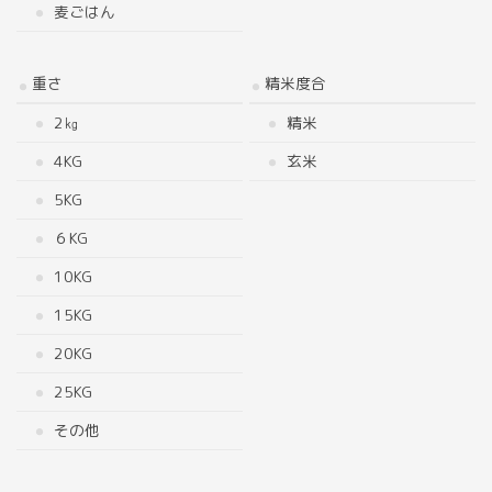
麦ごはん
重さ
精米度合
2㎏
精米
4KG
玄米
5KG
６KG
10KG
15KG
20KG
25KG
その他