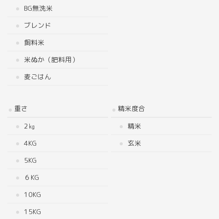
BG無洗米
ブレンド
飼料米
米ぬか（肥料用）
麦ごはん
重さ
精米度合
2㎏
精米
4KG
玄米
5KG
６KG
10KG
15KG