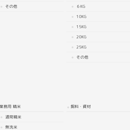
その他
６KG
10KG
15KG
20KG
25KG
その他
業務用 精米
飼料・資材
通常精米
無洗米