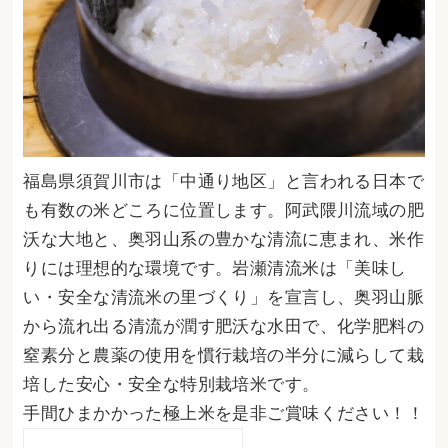
福島県須賀川市は「中通り地区」と言われる日本で
も有数の米どころに位置します。阿武隈川流域の肥
沃な大地と、奥羽山系の豊かな清流に恵まれ、米作
りには理想的な環境です。
岩瀬清流米は「美味し
い・安全な清流米の里づくり」を宣言し、奥羽山脈
から流れ出る清流が潤す肥沃な水田で、化学肥料の
窒素分と農薬の使用を慣行栽培の半分に減らして栽
培した安心・安全な特別栽培米です。
手間ひまかかった極上米を是非ご賞味ください！！