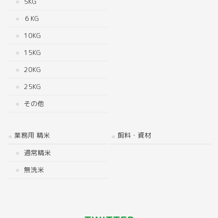
5KG
６KG
10KG
15KG
20KG
25KG
その他
業務用 精米
飼料・資材
通常精米
無洗米