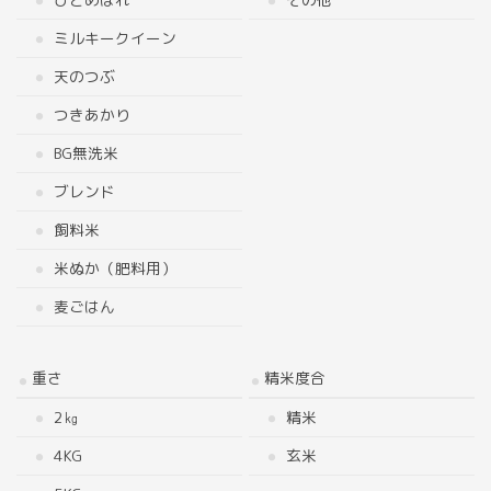
ミルキークイーン
天のつぶ
つきあかり
BG無洗米
ブレンド
飼料米
米ぬか（肥料用）
麦ごはん
重さ
精米度合
2㎏
精米
4KG
玄米