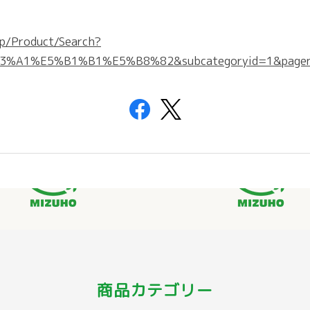
.jp/Product/Search?
3%A1%E5%B1%B1%E5%B8%82&subcategoryid=1&page
商品カテゴリー