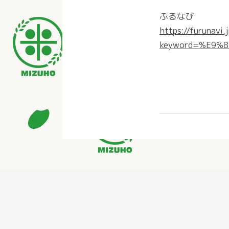
ふるなび
https://furunavi
keyword=%E9%8