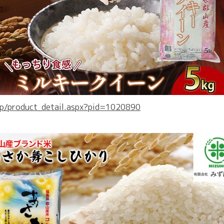
.jp/product_detail.aspx?pid=1020890