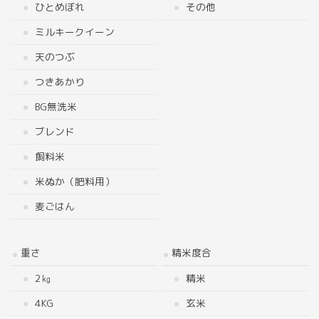
ひとめぼれ
その他
ミルキークイーン
天のつぶ
つきあかり
BG無洗米
ブレンド
飼料米
米ぬか（肥料用）
麦ごはん
重さ
精米度合
2㎏
精米
4KG
玄米